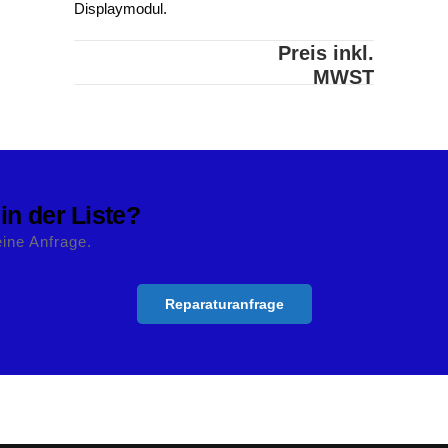
Displaymodul.
Preis inkl.
MWST
 in der Liste?
eine Anfrage.
Reparaturanfrage