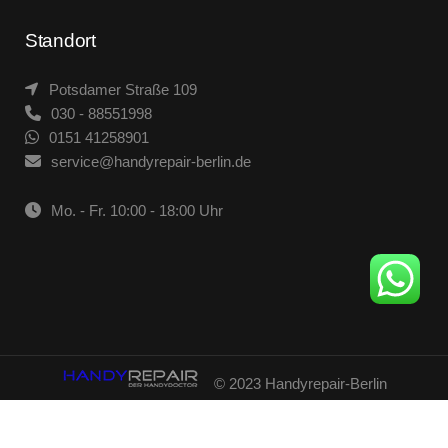
Standort
Potsdamer Straße 109
030 - 88551998
0151 41258901
service@handyrepair-berlin.de
Mo. - Fr. 10:00 - 18:00 Uhr
© 2023 Handyrepair-Berlin
sreparatur schon ab 60 Minuten.
-- Dr. Minute -- E