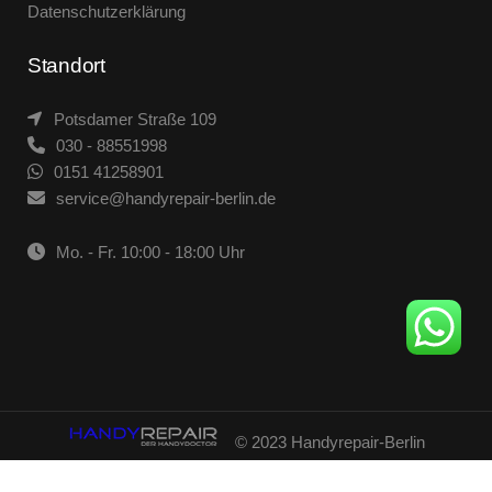
Datenschutzerklärung
Standort
Potsdamer Straße 109
030 - 88551998
0151 41258901
service@handyrepair-berlin.de
Mo. - Fr. 10:00 - 18:00 Uhr
© 2023 Handyrepair-Berlin