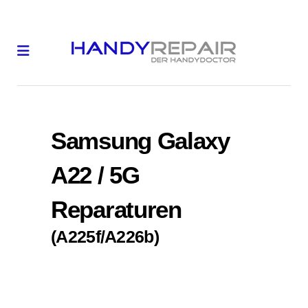
Samsung Galaxy
A22 / 5G
Reparaturen
(A225f/A226b)