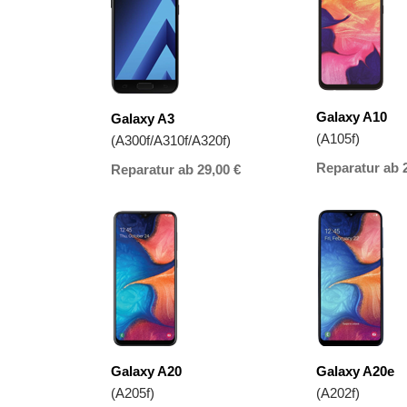
Galaxy A10
Galaxy A3
(A105f)
(A300f/A310f/A320f)
Reparatur ab 
Reparatur ab 29,00 €
Galaxy A20
Galaxy A20e
(A205f)
(A202f)